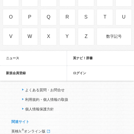
O
P
Q
R
S
T
U
V
W
X
Y
Z
数字記号
ニュース
英ナビ！辞書
新規会員登録
ログイン
よくある質問・お問合せ
利用規約・個人情報の取扱
個人情報保護方針
関連サイト
®
英検Jr.
オンライン版