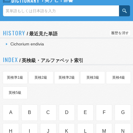
/
英ナビ！辞書
HISTORY
履歴を消す
/
最近見た単語
Cichorium endivia
INDEX
/ 英検級・アルファベット索引
英検準1級
英検2級
英検準2級
英検3級
英検4級
英検5級
A
B
C
D
E
F
G
H
I
J
K
L
M
N