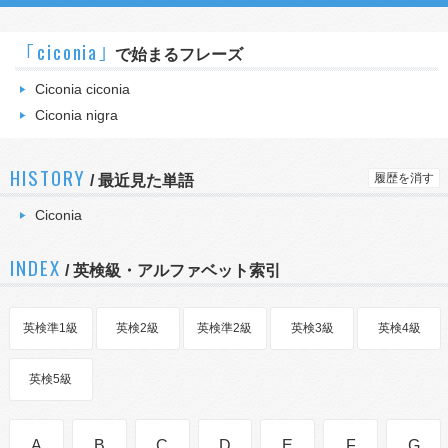
｢ciconia｣
で始まるフレーズ
Ciconia ciconia
Ciconia nigra
HISTORY
履歴を消す
/
最近見た単語
Ciconia
INDEX
/ 英検級・アルファベット索引
英検準1級
英検2級
英検準2級
英検3級
英検4級
英検5級
A
B
C
D
E
F
G