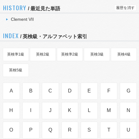
HISTORY
履歴を消す
/
最近見た単語
Clement VII
INDEX
/ 英検級・アルファベット索引
英検準1級
英検2級
英検準2級
英検3級
英検4級
英検5級
A
B
C
D
E
F
G
H
I
J
K
L
M
N
O
P
Q
R
S
T
U