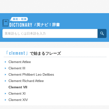
/
英ナビ！辞書
｢clement｣
で始まるフレーズ
Clement Attlee
Clement III
Clement Philibert Leo Delibes
Clement Richard Attlee
Clement VII
Clement XI
Clement XIV