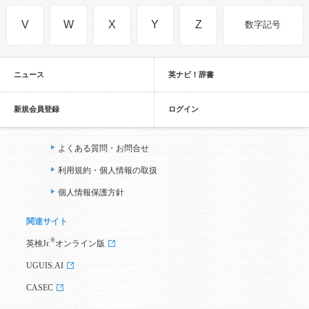
V
W
X
Y
Z
数字記号
ニュース
英ナビ！辞書
新規会員登録
ログイン
よくある質問・お問合せ
利用規約・個人情報の取扱
個人情報保護方針
関連サイト
®
英検Jr.
オンライン版
UGUIS.AI
CASEC