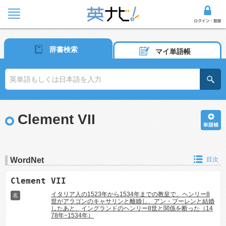
辞書検索
マイ単語帳
Clement VII
WordNet
目次
Clement VII
イタリア人の1523年から1534年までの教皇で、ヘンリー8
名
世がアラゴンのキャサリンと離婚し、アン・ブーレンと結婚
したあと、イングランドのヘンリー8世と関係を断った（14
78年−1534年）