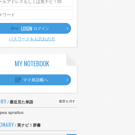
LOGIN
ログイン
パスワードをお忘れの方
MY NOTEBOOK
マイ単語帳へ
ORY
履歴を消す
/ 最近見た単語
pea sprattus
IONARY
/ 英ナビ！辞書