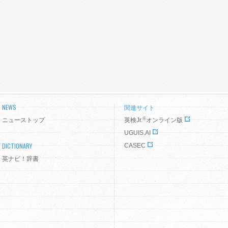
NEWS
関連サイト
®
ニューストップ
英検Jr.
オンライン版
UGUIS.AI
DICTIONARY
CASEC
英ナビ！辞書