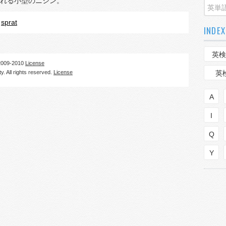
れる小型のニシン。
sprat
INDEX
英検
09-2010
License
. All rights reserved.
License
英
A
I
Q
Y