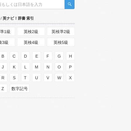
/ 英ナビ！辞書 索引
準1級
英検2級
英検準2級
検3級
英検4級
英検5級
B
C
D
E
F
G
H
J
K
L
M
N
O
P
R
S
T
U
V
W
X
Z
数字記号