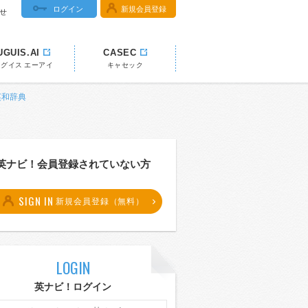
ログイン
新規会員登録
せ
UGUIS.AI
CASEC
ウグイス エーアイ
キャセック
 英和辞典
英ナビ！会員登録されていない方
SIGN IN
新規会員登録（無料）
LOGIN
英ナビ！ログイン