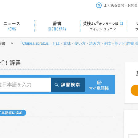
よくある質問・お問合
®
ニュース
辞書
英検Jr.
オンライン版
NEWS
DICTIONARY
エイケン ジュニア
辞書
>
「Clupea sprattus」とは・意味・使い方・読み方・例文 - 英ナビ!辞書
ナビ！辞書
マイ単語帳