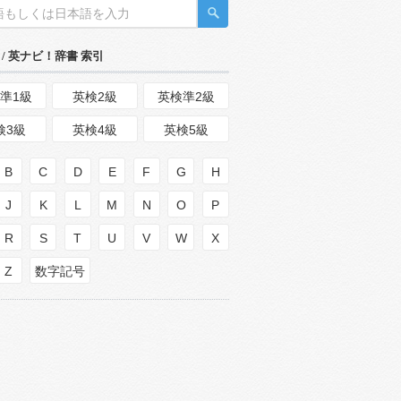
/ 英ナビ！辞書 索引
準1級
英検2級
英検準2級
検3級
英検4級
英検5級
B
C
D
E
F
G
H
J
K
L
M
N
O
P
R
S
T
U
V
W
X
Z
数字記号