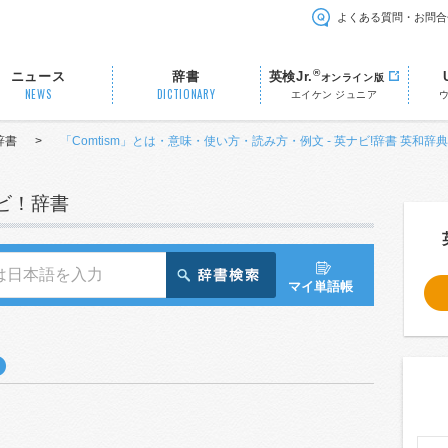
よくある質問・お問合
®
ニュース
辞書
英検Jr.
オンライン版
NEWS
DICTIONARY
エイケン ジュニア
辞書
>
「Comtism」とは・意味・使い方・読み方・例文 - 英ナビ!辞書 英和辞典
ナビ！辞書
マイ単語帳