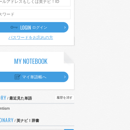
LOGIN
ログイン
パスワードをお忘れの方
MY NOTEBOOK
マイ単語帳へ
ORY
履歴を消す
/ 最近見た単語
mtism
IONARY
/ 英ナビ！辞書