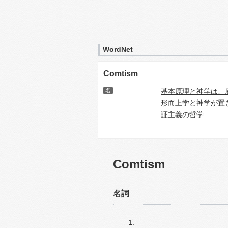
WordNet
Comtism
名
基本原理と神学は、
形而上学と神学が置
証主義の哲学
Comtism
名詞