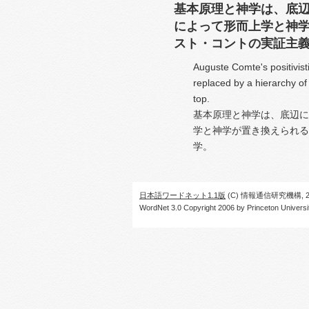
基本原理と神学は、底
によって形而上学と神
スト・コントの実証主
Auguste Comte's positivis
replaced by a hierarchy of
top.
基本原理と神学は、底辺に
学と神学が置き換えられる
学。
日本語ワードネット1.1版
(C) 情報通信研究機構, 20
WordNet 3.0 Copyright 2006 by Princeton University