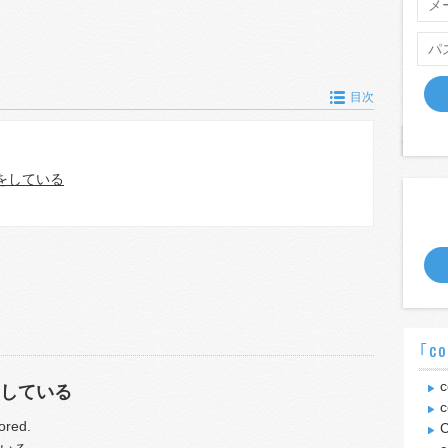
目次
をしている
｢co
c
している
c
ored.
C