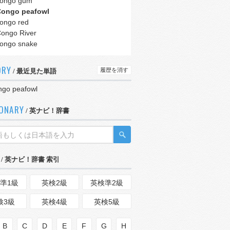
ongo gum
ongo peafowl
ongo red
ongo River
ongo snake
ORY
履歴を消す
/ 最近見た単語
go peafowl
IONARY
/ 英ナビ！辞書
/ 英ナビ！辞書 索引
準1級
英検2級
英検準2級
検3級
英検4級
英検5級
B
C
D
E
F
G
H