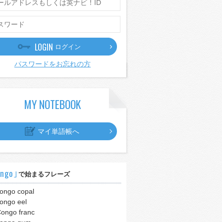
LOGIN
ログイン
パスワードをお忘れの方
MY NOTEBOOK
マイ単語帳へ
ngo｣
で始まるフレーズ
ongo copal
ongo eel
ongo franc