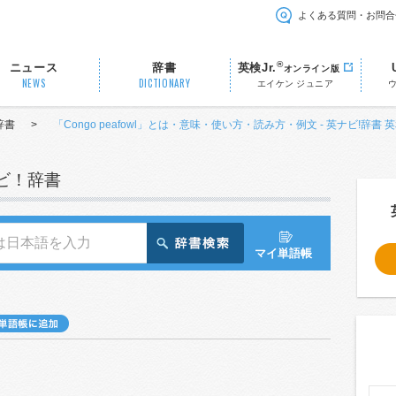
よくある質問・お問合
®
ニュース
辞書
英検Jr.
オンライン版
NEWS
DICTIONARY
エイケン ジュニア
辞書
>
「Congo peafowl」とは・意味・使い方・読み方・例文 - 英ナビ!辞書 
ナビ！辞書
マイ単語帳