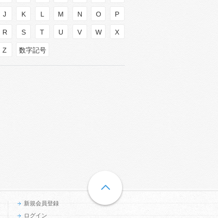
J
K
L
M
N
O
P
R
S
T
U
V
W
X
Z
数字記号
新規会員登録
ログイン