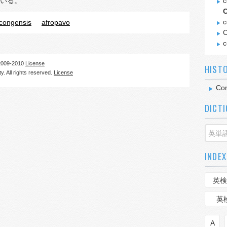
いる。
c
C
c
congensis
afropavo
C
c
09-2010
License
HIST
. All rights reserved.
License
Con
DICT
INDEX
英検
英
A