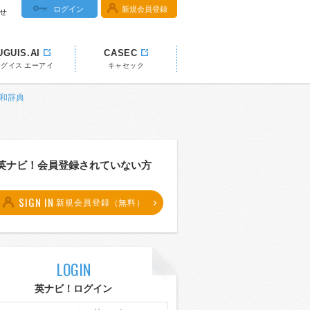
ログイン
新規会員登録
せ
UGUIS.AI
CASEC
ウグイス エーアイ
キャセック
英和辞典
英ナビ！会員登録されていない方
SIGN IN
新規会員登録（無料）
LOGIN
英ナビ！ログイン