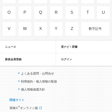
O
P
Q
R
S
T
U
V
W
X
Y
Z
数字記号
ニュース
英ナビ！辞書
新規会員登録
ログイン
よくある質問・お問合せ
利用規約・個人情報の取扱
個人情報保護方針
関連サイト
®
英検Jr.
オンライン版