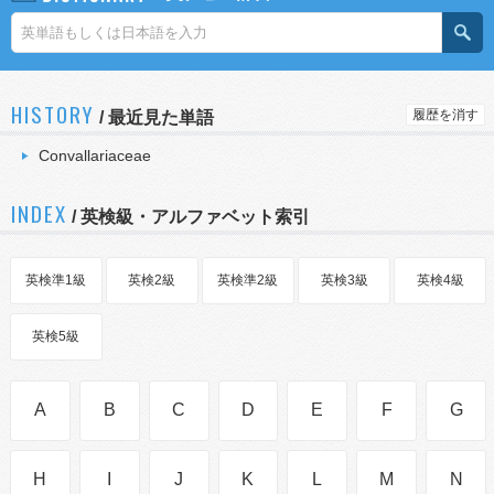
HISTORY
履歴を消す
/
最近見た単語
Convallariaceae
INDEX
/ 英検級・アルファベット索引
英検準1級
英検2級
英検準2級
英検3級
英検4級
英検5級
A
B
C
D
E
F
G
H
I
J
K
L
M
N