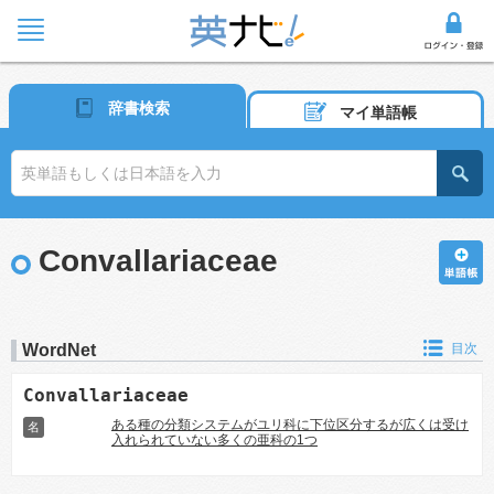
辞書検索
マイ単語帳
Convallariaceae
WordNet
目次
Convallariaceae
ある種の分類システムがユリ科に下位区分するが広くは受け
名
入れられていない多くの亜科の1つ