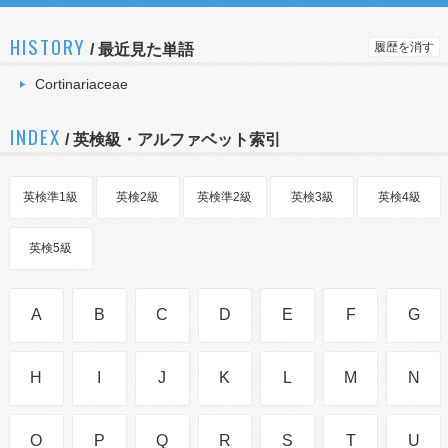
HISTORY
履歴を消す
/
最近見た単語
Cortinariaceae
INDEX
/ 英検級・アルファベット索引
英検準1級
英検2級
英検準2級
英検3級
英検4級
英検5級
A
B
C
D
E
F
G
H
I
J
K
L
M
N
O
P
Q
R
S
T
U