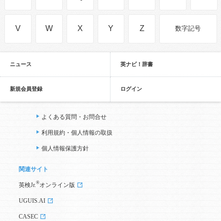
V
W
X
Y
Z
数字記号
ニュース
英ナビ！辞書
新規会員登録
ログイン
よくある質問・お問合せ
利用規約・個人情報の取扱
個人情報保護方針
関連サイト
®
英検Jr.
オンライン版
UGUIS.AI
CASEC