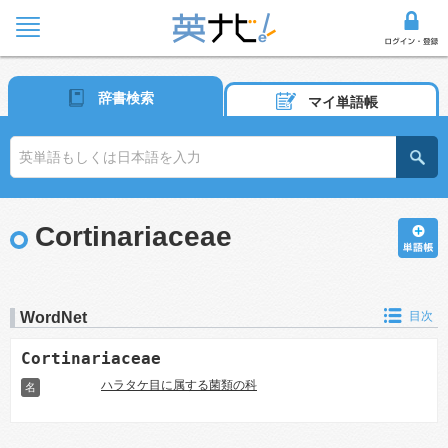
辞書検索
マイ単語帳
Cortinariaceae
WordNet
目次
Cortinariaceae
ハラタケ目に属する菌類の科
名