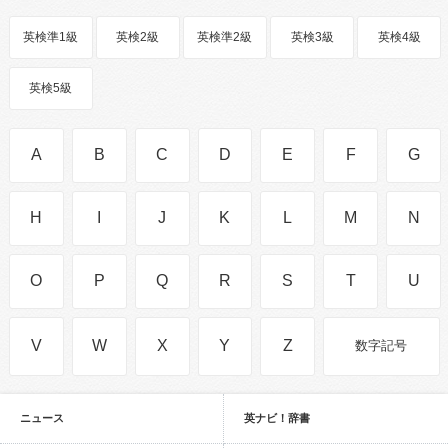
英検準1級
英検2級
英検準2級
英検3級
英検4級
英検5級
A
B
C
D
E
F
G
H
I
J
K
L
M
N
O
P
Q
R
S
T
U
V
W
X
Y
Z
数字記号
ニュース
英ナビ！辞書