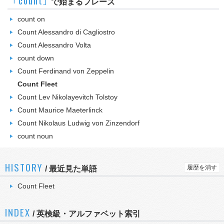
｢count｣
で始まるフレーズ
count on
Count Alessandro di Cagliostro
Count Alessandro Volta
count down
Count Ferdinand von Zeppelin
Count Fleet
Count Lev Nikolayevitch Tolstoy
Count Maurice Maeterlinck
Count Nikolaus Ludwig von Zinzendorf
count noun
HISTORY
履歴を消す
/
最近見た単語
Count Fleet
INDEX
/ 英検級・アルファベット索引