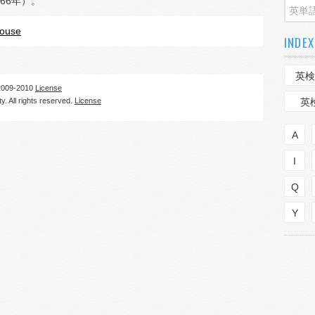
966年）。
rouse
INDEX
英検
09-2010
License
. All rights reserved.
License
英
A
I
Q
Y