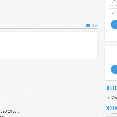
目次
HIST
Cr
DICT
(1893-1966).