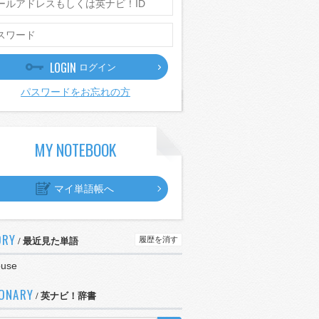
LOGIN
ログイン
パスワードをお忘れの方
MY NOTEBOOK
マイ単語帳へ
ORY
履歴を消す
/ 最近見た単語
ouse
IONARY
/ 英ナビ！辞書