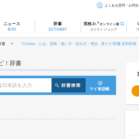
よくある質問・お問合
®
ニュース
辞書
英検Jr.
オンライン版
NEWS
DICTIONARY
エイケン ジュニア
辞書
>
「Crouse」とは・意味・使い方・読み方・例文 - 英ナビ!辞書 英和辞典
ナビ！辞書
マイ単語帳