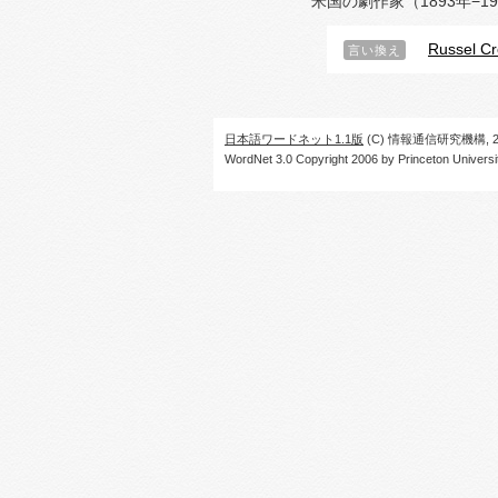
米国の劇作家（1893年−1
Russel C
言い換え
日本語ワードネット1.1版
(C) 情報通信研究機構, 20
WordNet 3.0 Copyright 2006 by Princeton University