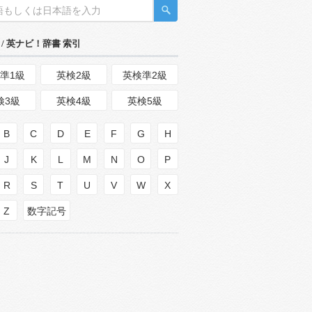
/ 英ナビ！辞書 索引
準1級
英検2級
英検準2級
検3級
英検4級
英検5級
B
C
D
E
F
G
H
J
K
L
M
N
O
P
R
S
T
U
V
W
X
Z
数字記号