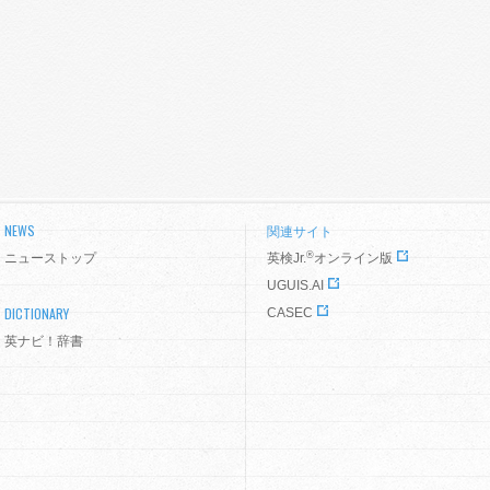
NEWS
関連サイト
®
ニューストップ
英検Jr.
オンライン版
UGUIS.AI
DICTIONARY
CASEC
英ナビ！辞書