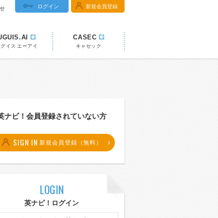
ログイン
新規会員登録
せ
UGUIS.AI
CASEC
ウグイス エーアイ
キャセック
英ナビ！会員登録されていない方
SIGN IN
新規会員登録（無料）
LOGIN
英ナビ！ログイン