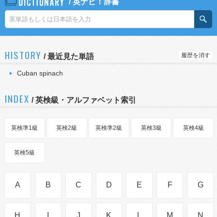
/
英ナビ！辞書
HISTORY
履歴を消す
/
最近見た単語
Cuban spinach
INDEX
/ 英検級・アルファベット索引
英検準1級
英検2級
英検準2級
英検3級
英検4級
英検5級
A
B
C
D
E
F
G
H
I
J
K
L
M
N