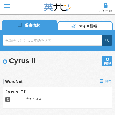
辞書検索
マイ単語帳
Cyrus II
WordNet
目次
Cyrus II
大キュロス
名