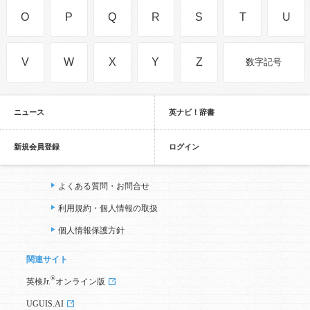
O
P
Q
R
S
T
U
V
W
X
Y
Z
数字記号
ニュース
英ナビ！辞書
新規会員登録
ログイン
よくある質問・お問合せ
利用規約・個人情報の取扱
個人情報保護方針
関連サイト
®
英検Jr.
オンライン版
UGUIS.AI