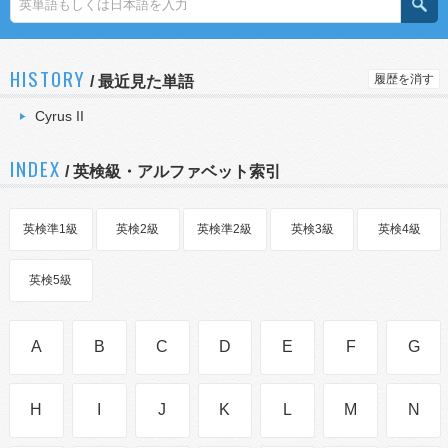
HISTORY
履歴を消す
/
最近見た単語
Cyrus II
INDEX
/ 英検級・アルファベット索引
英検準1級
英検2級
英検準2級
英検3級
英検4級
英検5級
A
B
C
D
E
F
G
H
I
J
K
L
M
N