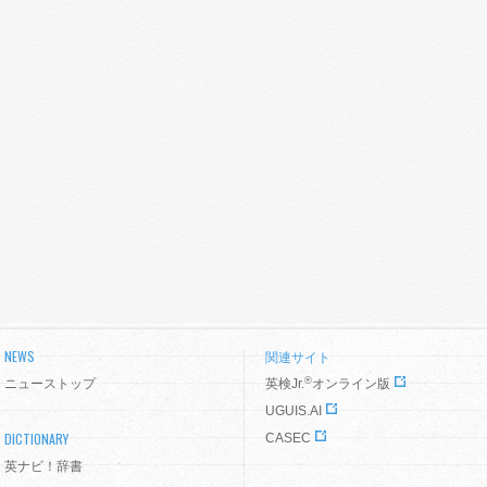
NEWS
関連サイト
®
ニューストップ
英検Jr.
オンライン版
UGUIS.AI
DICTIONARY
CASEC
英ナビ！辞書