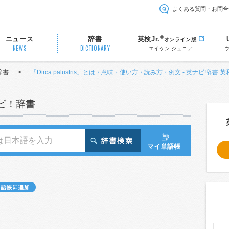
よくある質問・お問合
®
ニュース
辞書
英検Jr.
オンライン版
NEWS
DICTIONARY
エイケン ジュニア
辞書
>
「Dirca palustris」とは・意味・使い方・読み方・例文 - 英ナビ!辞書 
ナビ！辞書
マイ単語帳