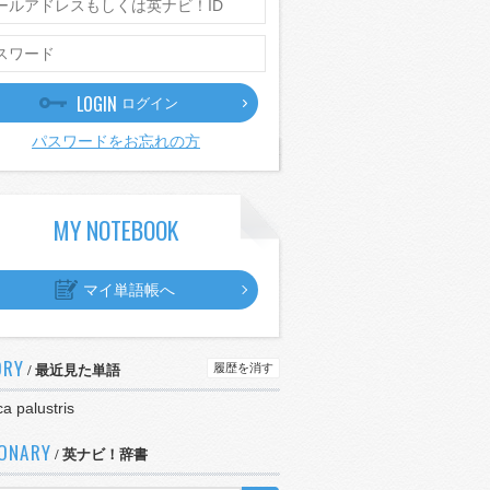
LOGIN
ログイン
パスワードをお忘れの方
MY NOTEBOOK
マイ単語帳へ
ORY
履歴を消す
/ 最近見た単語
ca palustris
IONARY
/ 英ナビ！辞書