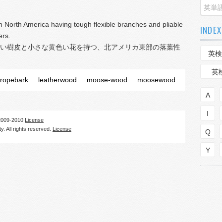
n North America having tough flexible branches and pliable
INDEX
ers.
い樹皮と小さな黄色い花を持つ、北アメリカ東部の落葉性
英検
英
ropebark
leatherwood
moose-wood
moosewood
A
I
09-2010
License
. All rights reserved.
License
Q
Y