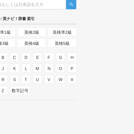
/ 英ナビ！辞書 索引
準1級
英検2級
英検準2級
検3級
英検4級
英検5級
B
C
D
E
F
G
H
J
K
L
M
N
O
P
R
S
T
U
V
W
X
Z
数字記号