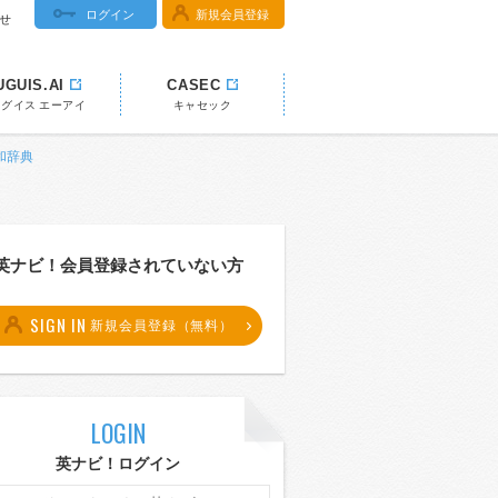
ログイン
新規会員登録
せ
UGUIS.AI
CASEC
ウグイス エーアイ
キャセック
英和辞典
英ナビ！会員登録されていない方
SIGN IN
新規会員登録（無料）
LOGIN
英ナビ！ログイン