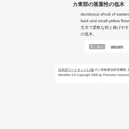
カ東部の落葉性の低木
deciduous shrub of easter
bark and small yellow flow
丈夫で柔軟な枝と曲げやす
の低木。
wicopy
言い換え
日本語ワードネット1.1版
(C) 情報通信研究機構, 20
WordNet 3.0 Copyright 2006 by Princeton University