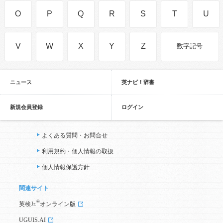
O
P
Q
R
S
T
U
V
W
X
Y
Z
数字記号
ニュース
英ナビ！辞書
新規会員登録
ログイン
よくある質問・お問合せ
利用規約・個人情報の取扱
個人情報保護方針
関連サイト
®
英検Jr.
オンライン版
UGUIS.AI