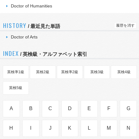
Doctor of Humanities
HISTORY
履歴を消す
/
最近見た単語
Doctor of Arts
INDEX
/ 英検級・アルファベット索引
英検準1級
英検2級
英検準2級
英検3級
英検4級
英検5級
A
B
C
D
E
F
G
H
I
J
K
L
M
N