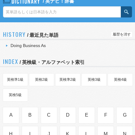
/
英ナビ！辞書
HISTORY
履歴を消す
/
最近見た単語
Doing Business As
INDEX
/ 英検級・アルファベット索引
英検準1級
英検2級
英検準2級
英検3級
英検4級
英検5級
A
B
C
D
E
F
G
H
I
J
K
L
M
N