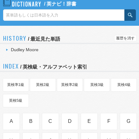
/
英ナビ！辞書
HISTORY
履歴を消す
/
最近見た単語
Dudley Moore
INDEX
/ 英検級・アルファベット索引
英検準1級
英検2級
英検準2級
英検3級
英検4級
英検5級
A
B
C
D
E
F
G