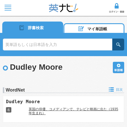
辞書検索
マイ単語帳
Dudley Moore
WordNet
目次
Dudley Moore
英国の俳優、コメディアンで、テレビと映画に出た（1935
名
年生まれ）