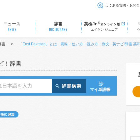
よくある質問・お問合
®
ニュース
辞書
英検Jr.
オンライン版
NEWS
DICTIONARY
エイケン ジュニア
辞書
>
「East Pakistan」とは・意味・使い方・読み方・例文 - 英ナビ!辞書 英
ナビ！辞書
マイ単語帳