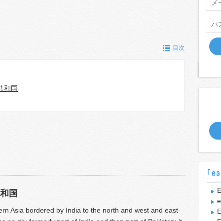
目次
共和国
｢ea
E
和国
e
ern Asia bordered by India to the north and west and east
E