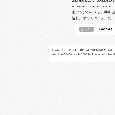
and the Bay of Bengal to th
achieved independence in
南アジアのイスラム共和国
臨む。かつてはインドの一
People's 
言い換え
日本語ワードネット1.1版
(C) 情報通信研究機構, 20
WordNet 3.0 Copyright 2006 by Princeton University