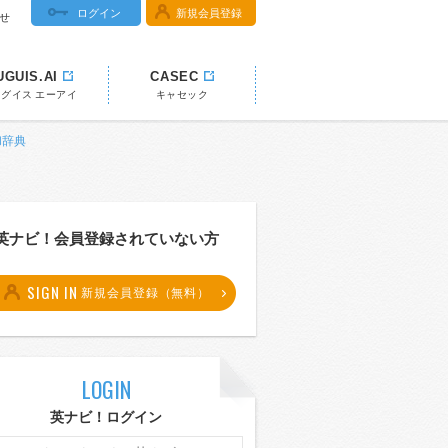
ログイン
新規会員登録
せ
UGUIS.AI
CASEC
ウグイス エーアイ
キャセック
和辞典
英ナビ！会員登録されていない方
SIGN IN
新規会員登録（無料）
LOGIN
英ナビ！ログイン