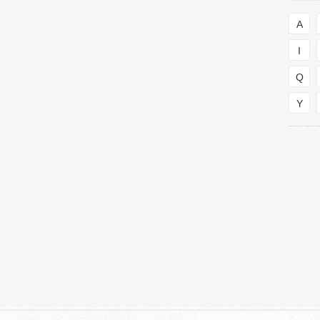
A
I
Q
Y