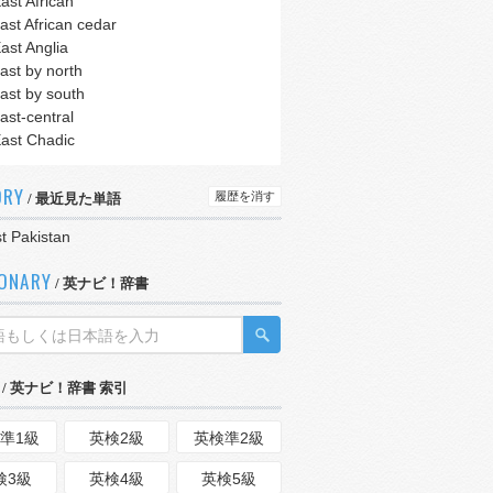
ast African
ast African cedar
ast Anglia
ast by north
ast by south
ast-central
ast Chadic
ORY
履歴を消す
/ 最近見た単語
t Pakistan
IONARY
/ 英ナビ！辞書
/ 英ナビ！辞書 索引
準1級
英検2級
英検準2級
検3級
英検4級
英検5級