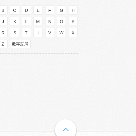
B
C
D
E
F
G
H
J
K
L
M
N
O
P
R
S
T
U
V
W
X
Z
数字記号