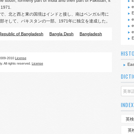
e south; formerly part of India and then part of Pakistan; it
E
e
 1971.
E
で、北と西と東の国境はインドと接し、南はベンガル湾に
e
部そして、パキスタンの一部。1971年に独立を達成した。
e
e
Republic of Bangladesh
Bangla Desh
Bangladesh
E
HIST
09-2010
License
. All rights reserved.
License
Eas
DICT
INDEX
英検
英