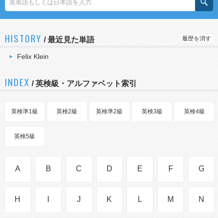
HISTORY
履歴を消す
/
最近見た単語
Felix Klein
INDEX
/ 英検級・アルファベット索引
英検準1級
英検2級
英検準2級
英検3級
英検4級
英検5級
A
B
C
D
E
F
G
H
I
J
K
L
M
N