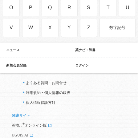
O
P
Q
R
S
T
U
V
W
X
Y
Z
数字記号
ニュース
英ナビ！辞書
新規会員登録
ログイン
よくある質問・お問合せ
利用規約・個人情報の取扱
個人情報保護方針
関連サイト
®
英検Jr.
オンライン版
UGUIS.AI