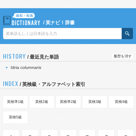
/
英ナビ！辞書
HISTORY
履歴を消す
/
最近見た単語
Idria columnaris
INDEX
/ 英検級・アルファベット索引
英検準1級
英検2級
英検準2級
英検3級
英検4級
英検5級