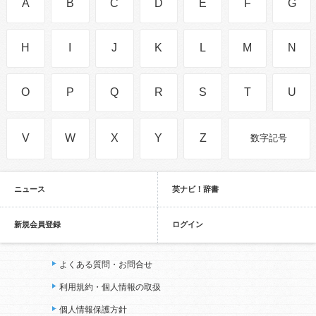
A
B
C
D
E
F
G
H
I
J
K
L
M
N
O
P
Q
R
S
T
U
V
W
X
Y
Z
数字記号
ニュース
英ナビ！辞書
新規会員登録
ログイン
よくある質問・お問合せ
利用規約・個人情報の取扱
個人情報保護方針