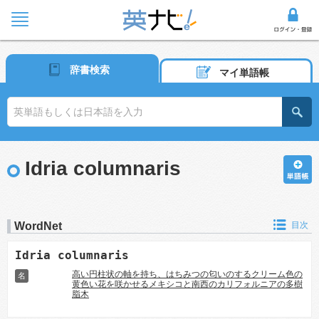
辞書検索
マイ単語帳
Idria columnaris
WordNet
目次
Idria columnaris
高い円柱状の軸を持ち、はちみつの匂いのするクリーム色の
名
黄色い花を咲かせるメキシコと南西のカリフォルニアの多樹
脂木