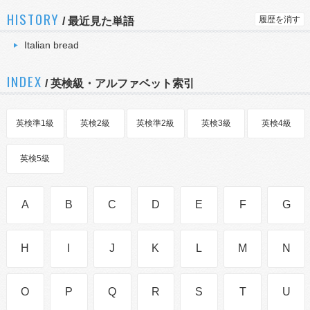
HISTORY
履歴を消す
/
最近見た単語
Italian bread
INDEX
/ 英検級・アルファベット索引
英検準1級
英検2級
英検準2級
英検3級
英検4級
英検5級
A
B
C
D
E
F
G
H
I
J
K
L
M
N
O
P
Q
R
S
T
U