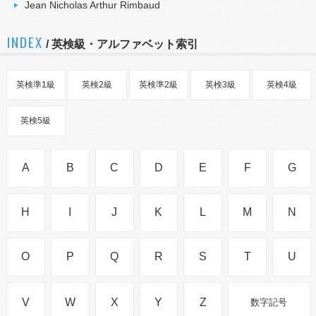
Jean Nicholas Arthur Rimbaud
INDEX
/ 英検級・アルファベット索引
英検準1級
英検2級
英検準2級
英検3級
英検4級
英検5級
A
B
C
D
E
F
G
H
I
J
K
L
M
N
O
P
Q
R
S
T
U
V
W
X
Y
Z
数字記号