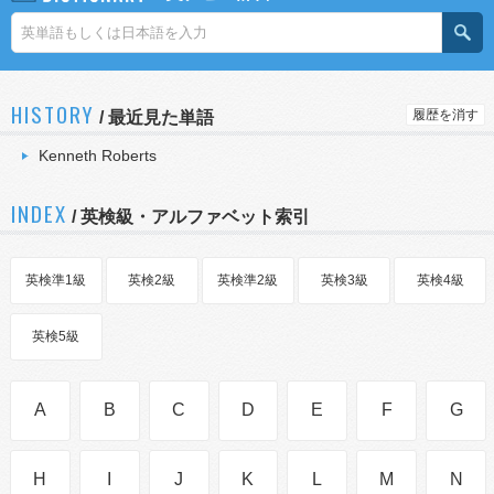
HISTORY
履歴を消す
/
最近見た単語
Kenneth Roberts
INDEX
/ 英検級・アルファベット索引
英検準1級
英検2級
英検準2級
英検3級
英検4級
英検5級
A
B
C
D
E
F
G
H
I
J
K
L
M
N