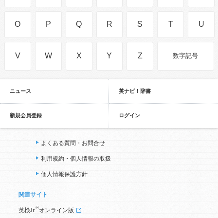
O
P
Q
R
S
T
U
V
W
X
Y
Z
数字記号
ニュース
英ナビ！辞書
新規会員登録
ログイン
よくある質問・お問合せ
利用規約・個人情報の取扱
個人情報保護方針
関連サイト
®
英検Jr.
オンライン版