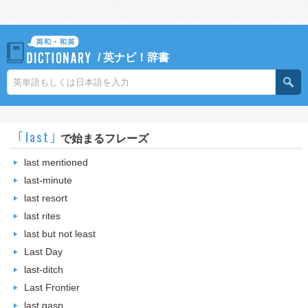
/
英ナビ！辞書
｢last｣
で始まるフレーズ
last mentioned
last-minute
last resort
last rites
last but not least
Last Day
last-ditch
Last Frontier
last gasp