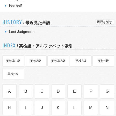
last half
HISTORY
履歴を消す
/
最近見た単語
Last Judgment
INDEX
/ 英検級・アルファベット索引
英検準1級
英検2級
英検準2級
英検3級
英検4級
英検5級
A
B
C
D
E
F
G
H
I
J
K
L
M
N