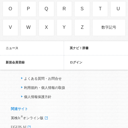
O
P
Q
R
S
T
U
V
W
X
Y
Z
数字記号
ニュース
英ナビ！辞書
新規会員登録
ログイン
よくある質問・お問合せ
利用規約・個人情報の取扱
個人情報保護方針
関連サイト
®
英検Jr.
オンライン版
UGUIS.AI