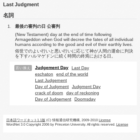
Last Judgment
名詞
最後の審判の日
公審判
(New Testament) day at the end of time following
Armageddon when God will decree the fates of all individual
humans according to the good and evil of their earthly lives.
俗世でのよい行いと悪い行いに応じて神が人間の運命に判決
を下すハルマゲドンに続く時間の終焉における日。
Judgement Day
Last Day
言い換え
eschaton
end of the world
Last Judgement
Day of Judgment
Judgment Day
crack of doom
day of reckoning
Day of Judgement
Doomsday
日本語ワードネット1.1版
(C) 情報通信研究機構, 2009-2010
License
WordNet 3.0 Copyright 2006 by Princeton University. All rights reserved.
License