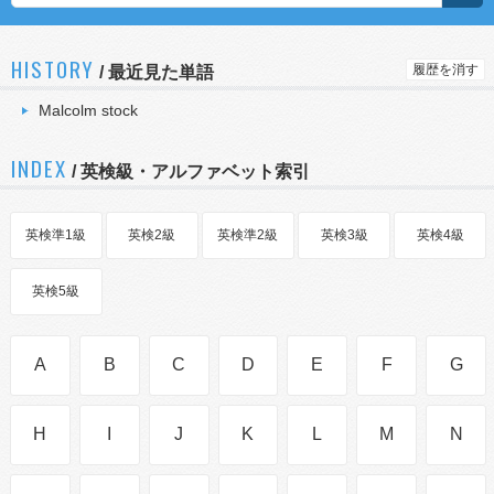
HISTORY
履歴を消す
/
最近見た単語
Malcolm stock
INDEX
/ 英検級・アルファベット索引
英検準1級
英検2級
英検準2級
英検3級
英検4級
英検5級
A
B
C
D
E
F
G
H
I
J
K
L
M
N