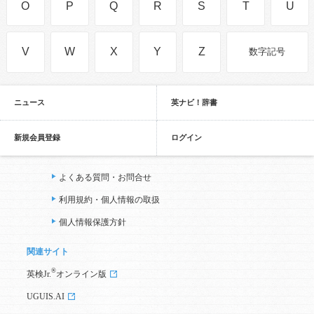
O
P
Q
R
S
T
U
V
W
X
Y
Z
数字記号
ニュース
英ナビ！辞書
新規会員登録
ログイン
よくある質問・お問合せ
利用規約・個人情報の取扱
個人情報保護方針
関連サイト
®
英検Jr.
オンライン版
UGUIS.AI