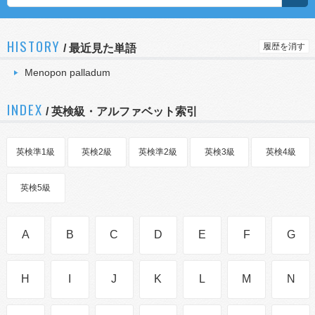
HISTORY
履歴を消す
/
最近見た単語
Menopon palladum
INDEX
/ 英検級・アルファベット索引
英検準1級
英検2級
英検準2級
英検3級
英検4級
英検5級
A
B
C
D
E
F
G
H
I
J
K
L
M
N