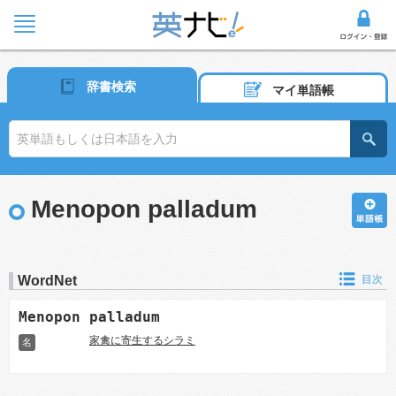
辞書検索
マイ単語帳
Menopon palladum
WordNet
目次
Menopon palladum
家禽に寄生するシラミ
名