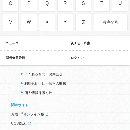
O
P
Q
R
S
T
U
V
W
X
Y
Z
数字記号
ニュース
英ナビ！辞書
新規会員登録
ログイン
よくある質問・お問合せ
利用規約・個人情報の取扱
個人情報保護方針
関連サイト
®
英検Jr.
オンライン版
UGUIS.AI