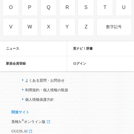
O
P
Q
R
S
T
U
V
W
X
Y
Z
数字記号
ニュース
英ナビ！辞書
新規会員登録
ログイン
よくある質問・お問合せ
利用規約・個人情報の取扱
個人情報保護方針
関連サイト
®
英検Jr.
オンライン版
UGUIS.AI