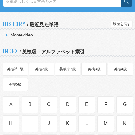
HISTORY
履歴を消す
/
最近見た単語
Montevideo
INDEX
/ 英検級・アルファベット索引
英検準1級
英検2級
英検準2級
英検3級
英検4級
英検5級
A
B
C
D
E
F
G
H
I
J
K
L
M
N