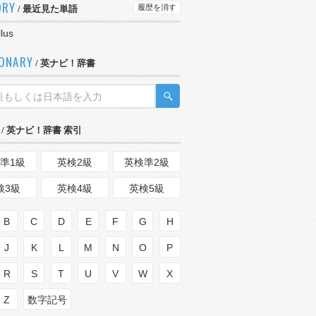
ORY
履歴を消す
/ 最近見た単語
lus
IONARY
/ 英ナビ！辞書
/ 英ナビ！辞書 索引
準1級
英検2級
英検準2級
検3級
英検4級
英検5級
B
C
D
E
F
G
H
J
K
L
M
N
O
P
R
S
T
U
V
W
X
Z
数字記号