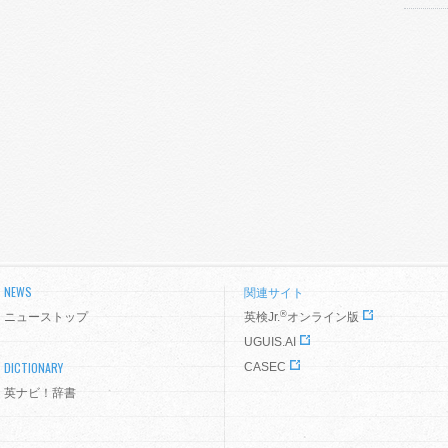
NEWS
関連サイト
®
ニューストップ
英検Jr.
オンライン版
UGUIS.AI
DICTIONARY
CASEC
英ナビ！辞書