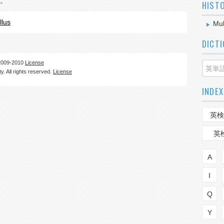
。
HIST
lus
Mul
DICT
09-2010
License
. All rights reserved.
License
INDEX
英検
英
A
I
Q
Y