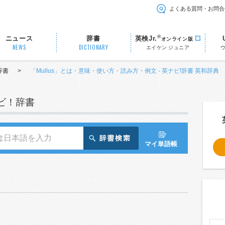
よくある質問・お問合
®
ニュース
辞書
英検Jr.
オンライン版
NEWS
DICTIONARY
エイケン ジュニア
辞書
>
「Mullus」とは・意味・使い方・読み方・例文 - 英ナビ!辞書 英和辞典
ナビ！辞書
マイ単語帳