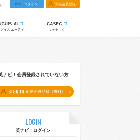
ログイン
新規会員登録
せ
UGUIS.AI
CASEC
ウグイス エーアイ
キャセック
英ナビ！会員登録されていない方
SIGN IN
新規会員登録（無料）
LOGIN
英ナビ！ログイン