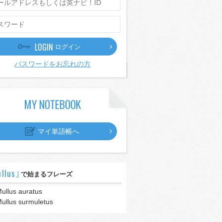
LOGIN
ログイン
パスワードをお忘れの方
MY NOTEBOOK
マイ単語帳へ
llus｣
で始まるフレーズ
ullus auratus
ullus surmuletus