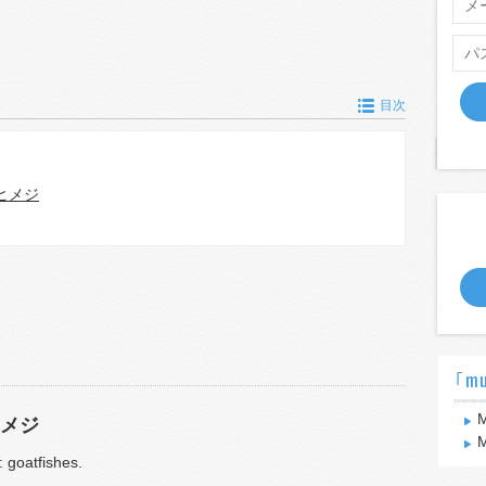
目次
ヒメジ
｢mu
M
メジ
M
: goatfishes.