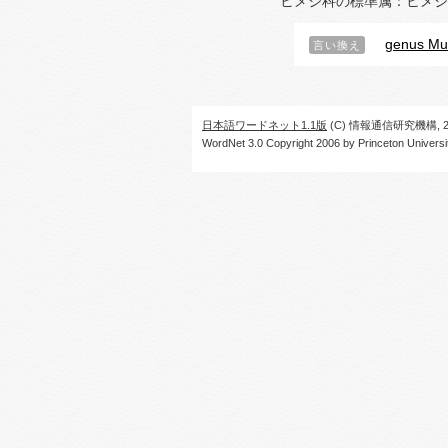
ヒメジ科の標準属：ヒメジ
genus Mul
言い換え
日本語ワードネット1.1版
(C) 情報通信研究機構, 20
WordNet 3.0 Copyright 2006 by Princeton University