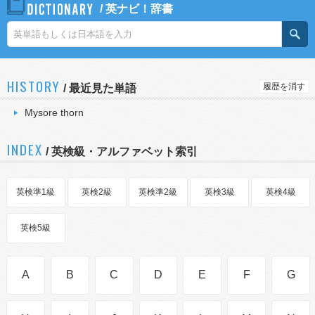
/
英ナビ！辞書
HISTORY
履歴を消す
/
最近見た単語
Mysore thorn
INDEX
/ 英検級・アルファベット索引
英検準1級
英検2級
英検準2級
英検3級
英検4級
英検5級
A
B
C
D
E
F
G