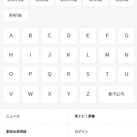
英検5級
A
B
C
D
E
F
G
H
I
J
K
L
M
N
O
P
Q
R
S
T
U
V
W
X
Y
Z
数字記号
ニュース
英ナビ！辞書
新規会員登録
ログイン