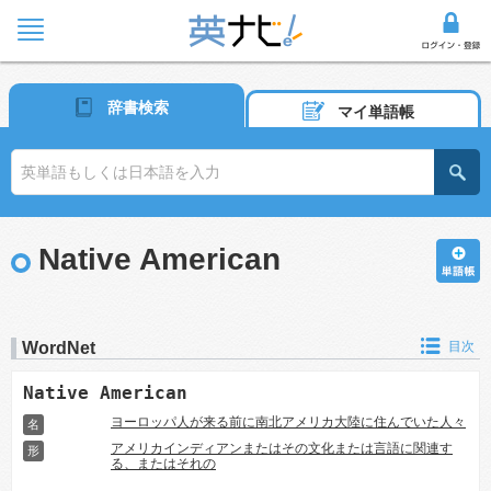
辞書検索
マイ単語帳
Native American
WordNet
目次
Native American
ヨーロッパ人が来る前に南北アメリカ大陸に住んでいた人々
名
アメリカインディアンまたはその文化または言語に関連す
形
る、またはそれの