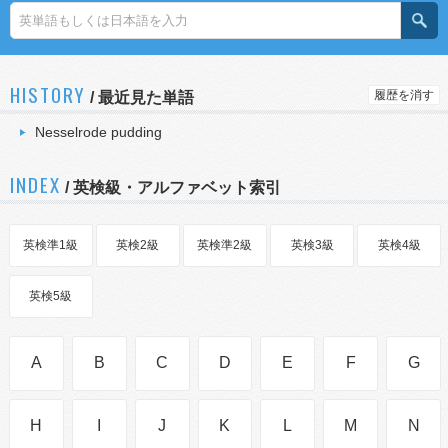
HISTORY
履歴を消す
/
最近見た単語
Nesselrode pudding
INDEX
/ 英検級・アルファベット索引
英検準1級
英検2級
英検準2級
英検3級
英検4級
英検5級
A
B
C
D
E
F
G
H
I
J
K
L
M
N