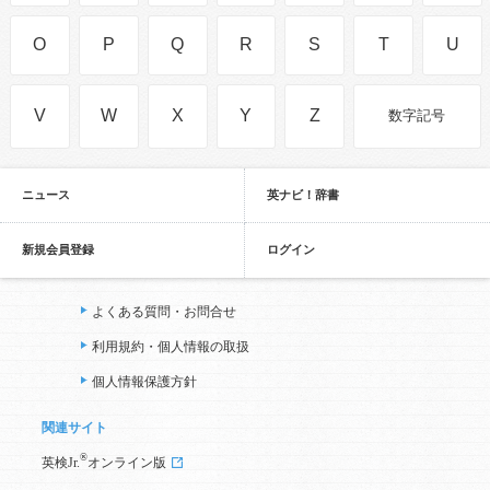
O
P
Q
R
S
T
U
V
W
X
Y
Z
数字記号
ニュース
英ナビ！辞書
新規会員登録
ログイン
よくある質問・お問合せ
利用規約・個人情報の取扱
個人情報保護方針
関連サイト
®
英検Jr.
オンライン版