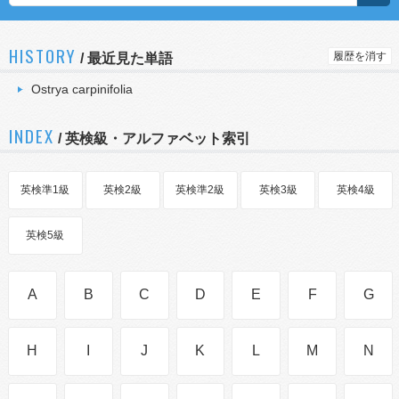
HISTORY
履歴を消す
/
最近見た単語
Ostrya carpinifolia
INDEX
/ 英検級・アルファベット索引
英検準1級
英検2級
英検準2級
英検3級
英検4級
英検5級
A
B
C
D
E
F
G
H
I
J
K
L
M
N