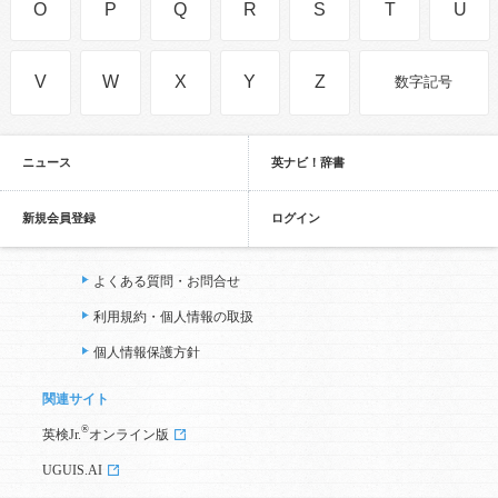
O
P
Q
R
S
T
U
V
W
X
Y
Z
数字記号
ニュース
英ナビ！辞書
新規会員登録
ログイン
よくある質問・お問合せ
利用規約・個人情報の取扱
個人情報保護方針
関連サイト
®
英検Jr.
オンライン版
UGUIS.AI