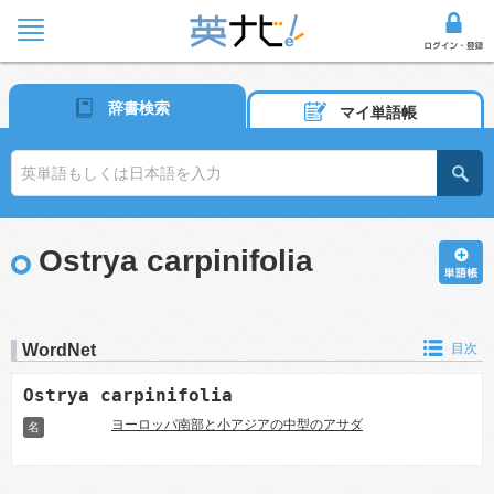
辞書検索
マイ単語帳
Ostrya carpinifolia
WordNet
目次
Ostrya carpinifolia
ヨーロッパ南部と小アジアの中型のアサダ
名