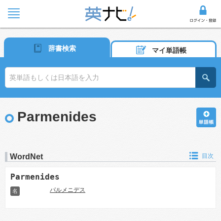
辞書検索
マイ単語帳
Parmenides
WordNet
目次
Parmenides
パルメニデス
名