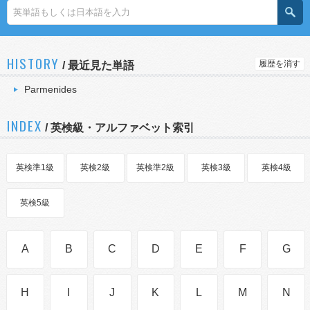
HISTORY
履歴を消す
/
最近見た単語
Parmenides
INDEX
/ 英検級・アルファベット索引
英検準1級
英検2級
英検準2級
英検3級
英検4級
英検5級
A
B
C
D
E
F
G
H
I
J
K
L
M
N