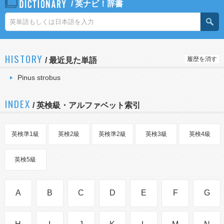
/
英ナビ！辞書
HISTORY
履歴を消す
/
最近見た単語
Pinus strobus
INDEX
/ 英検級・アルファベット索引
英検準1級
英検2級
英検準2級
英検3級
英検4級
英検5級
A
B
C
D
E
F
G