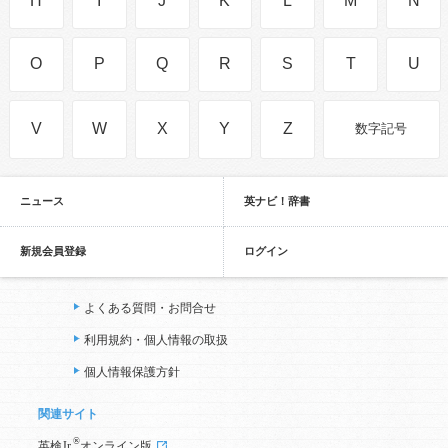
H
I
J
K
L
M
N
O
P
Q
R
S
T
U
V
W
X
Y
Z
数字記号
ニュース
英ナビ！辞書
新規会員登録
ログイン
よくある質問・お問合せ
利用規約・個人情報の取扱
個人情報保護方針
関連サイト
®
英検Jr.
オンライン版