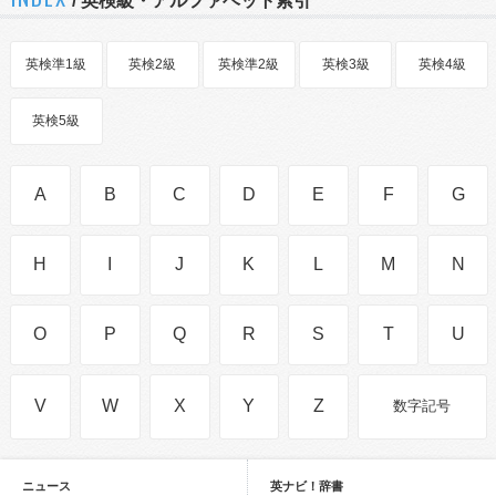
/ 英検級・アルファベット索引
英検準1級
英検2級
英検準2級
英検3級
英検4級
英検5級
A
B
C
D
E
F
G
H
I
J
K
L
M
N
O
P
Q
R
S
T
U
V
W
X
Y
Z
数字記号
ニュース
英ナビ！辞書