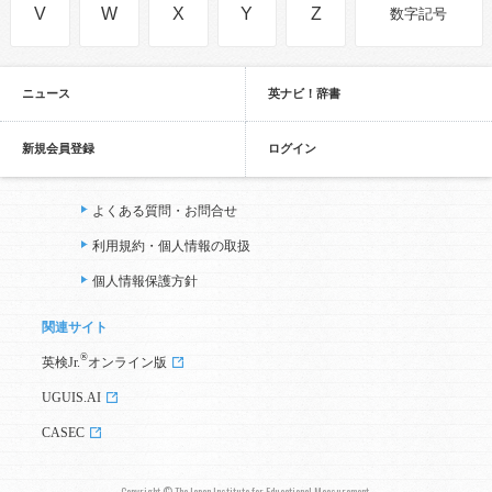
V
W
X
Y
Z
数字記号
ニュース
英ナビ！辞書
新規会員登録
ログイン
よくある質問・お問合せ
利用規約・個人情報の取扱
個人情報保護方針
関連サイト
®
英検Jr.
オンライン版
UGUIS.AI
CASEC
Copyright © The Japan Institute for Educational Measurement,