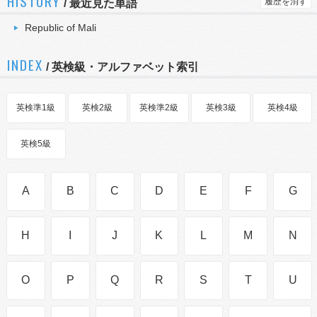
HISTORY
履歴を消す
/
最近見た単語
Republic of Mali
INDEX
/ 英検級・アルファベット索引
英検準1級
英検2級
英検準2級
英検3級
英検4級
英検5級
A
B
C
D
E
F
G
H
I
J
K
L
M
N
O
P
Q
R
S
T
U