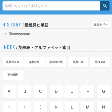
HISTORY
履歴を消す
/
最近見た単語
Rhamnaceae
INDEX
/ 英検級・アルファベット索引
英検準1級
英検2級
英検準2級
英検3級
英検4級
英検5級
A
B
C
D
E
F
G
H
I
J
K
L
M
N