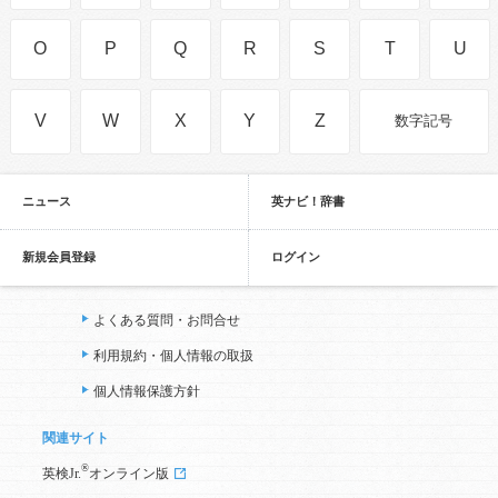
O
P
Q
R
S
T
U
V
W
X
Y
Z
数字記号
ニュース
英ナビ！辞書
新規会員登録
ログイン
よくある質問・お問合せ
利用規約・個人情報の取扱
個人情報保護方針
関連サイト
®
英検Jr.
オンライン版