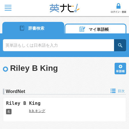
辞書検索
マイ単語帳
Riley B King
WordNet
目次
Riley B King
b.b.キング
名