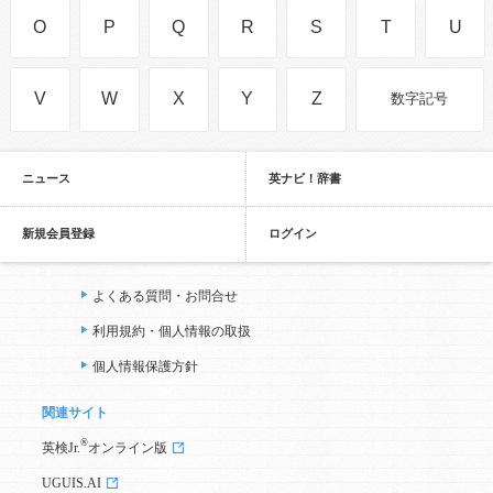
O
P
Q
R
S
T
U
V
W
X
Y
Z
数字記号
ニュース
英ナビ！辞書
新規会員登録
ログイン
よくある質問・お問合せ
利用規約・個人情報の取扱
個人情報保護方針
関連サイト
®
英検Jr.
オンライン版
UGUIS.AI