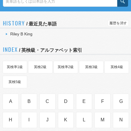
HISTORY
履歴を消す
/
最近見た単語
Riley B King
INDEX
/ 英検級・アルファベット索引
英検準1級
英検2級
英検準2級
英検3級
英検4級
英検5級
A
B
C
D
E
F
G
H
I
J
K
L
M
N