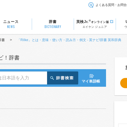
よくある質問・お問合
®
ニュース
辞書
英検Jr.
オンライン版
NEWS
DICTIONARY
エイケン ジュニア
辞書
>
「Rilke」とは・意味・使い方・読み方・例文 - 英ナビ!辞書 英和辞典
ナビ！辞書
マイ単語帳