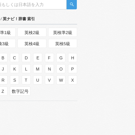
/ 英ナビ！辞書 索引
準1級
英検2級
英検準2級
検3級
英検4級
英検5級
B
C
D
E
F
G
H
J
K
L
M
N
O
P
R
S
T
U
V
W
X
Z
数字記号