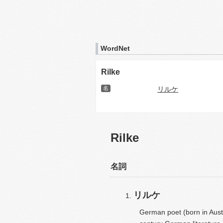
WordNet
Rilke
名
リルケ
Rilke
名詞
リルケ
German poet (born in Aust