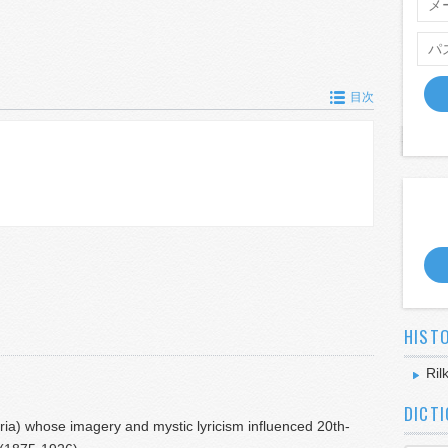
目次
HIST
Ril
DICT
ria) whose imagery and mystic lyricism influenced 20th-