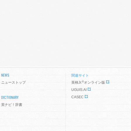
NEWS
関連サイト
®
ニューストップ
英検Jr.
オンライン版
UGUIS.AI
DICTIONARY
CASEC
英ナビ！辞書