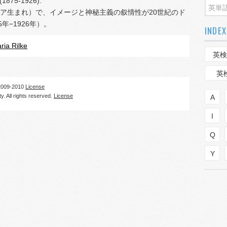
 (1875-1926).
ア生まれ）で、イメージと神秘主義の叙情性が20世紀のド
年−1926年）。
INDEX
ria Rilke
英検
英
09-2010
License
. All rights reserved.
License
A
I
Q
Y