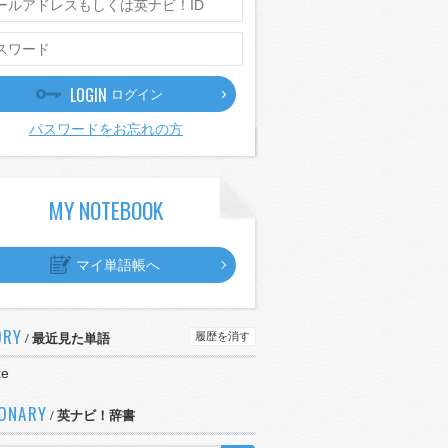
LOGIN
ログイン
パスワードをお忘れの方
MY NOTEBOOK
マイ単語帳へ
ORY
履歴を消す
/ 最近見た単語
ke
IONARY
/ 英ナビ！辞書