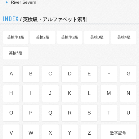
River Severn
INDEX
/ 英検級・アルファベット索引
英検準1級
英検2級
英検準2級
英検3級
英検4級
英検5級
A
B
C
D
E
F
G
H
I
J
K
L
M
N
O
P
Q
R
S
T
U
V
W
X
Y
Z
数字記号