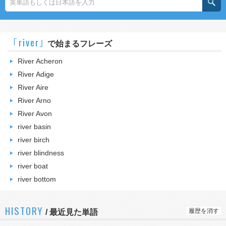
｢river｣
で始まるフレーズ
River Acheron
River Adige
River Aire
River Arno
River Avon
river basin
river birch
river blindness
river boat
river bottom
HISTORY
履歴を消す
/
最近見た単語