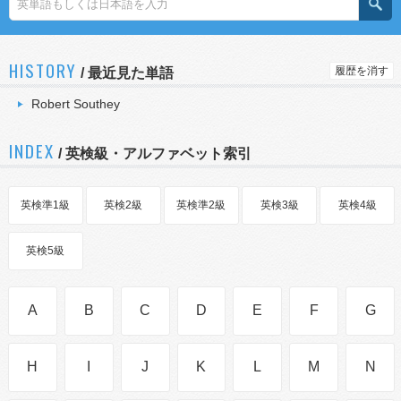
HISTORY
履歴を消す
/
最近見た単語
Robert Southey
INDEX
/ 英検級・アルファベット索引
英検準1級
英検2級
英検準2級
英検3級
英検4級
英検5級
A
B
C
D
E
F
G
H
I
J
K
L
M
N