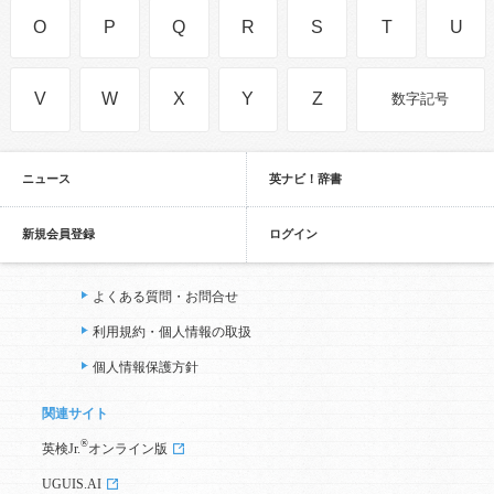
O
P
Q
R
S
T
U
V
W
X
Y
Z
数字記号
ニュース
英ナビ！辞書
新規会員登録
ログイン
よくある質問・お問合せ
利用規約・個人情報の取扱
個人情報保護方針
関連サイト
®
英検Jr.
オンライン版
UGUIS.AI