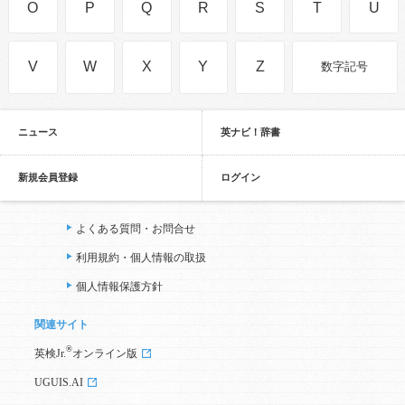
O
P
Q
R
S
T
U
V
W
X
Y
Z
数字記号
ニュース
英ナビ！辞書
新規会員登録
ログイン
よくある質問・お問合せ
利用規約・個人情報の取扱
個人情報保護方針
関連サイト
®
英検Jr.
オンライン版
UGUIS.AI