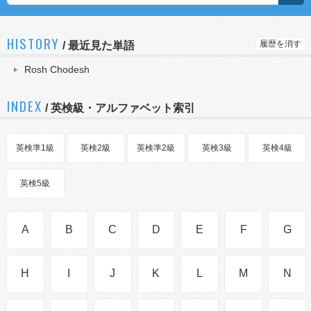
HISTORY
履歴を消す
/
最近見た単語
Rosh Chodesh
INDEX
/ 英検級・アルファベット索引
英検準1級
英検2級
英検準2級
英検3級
英検4級
英検5級
A
B
C
D
E
F
G
H
I
J
K
L
M
N