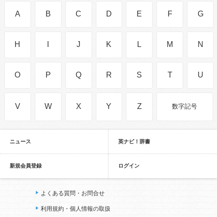
A
B
C
D
E
F
G
H
I
J
K
L
M
N
O
P
Q
R
S
T
U
V
W
X
Y
Z
数字記号
ニュース
英ナビ！辞書
新規会員登録
ログイン
よくある質問・お問合せ
利用規約・個人情報の取扱