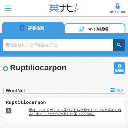
辞書検索
マイ単語帳
Ruptiliocarpon
WordNet
目次
Ruptiliocarpon
現在、レピドボトリス属のそれらと類似していると認められ
名
る中央アメリカの木の新しい属（1993年）