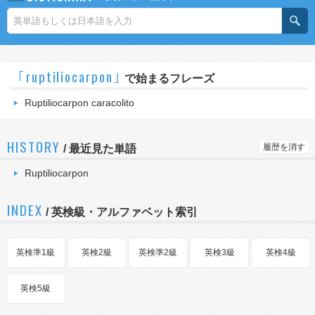
｢ruptiliocarpon｣
で始まるフレーズ
Ruptiliocarpon caracolito
HISTORY
履歴を消す
/
最近見た単語
Ruptiliocarpon
INDEX
/ 英検級・アルファベット索引
英検準1級
英検2級
英検準2級
英検3級
英検4級
英検5級