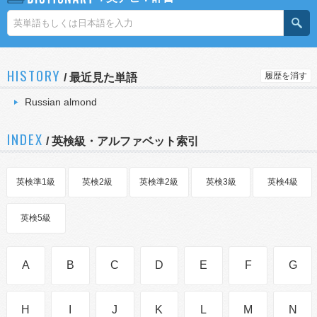
HISTORY
履歴を消す
/
最近見た単語
Russian almond
INDEX
/ 英検級・アルファベット索引
英検準1級
英検2級
英検準2級
英検3級
英検4級
英検5級
A
B
C
D
E
F
G
H
I
J
K
L
M
N