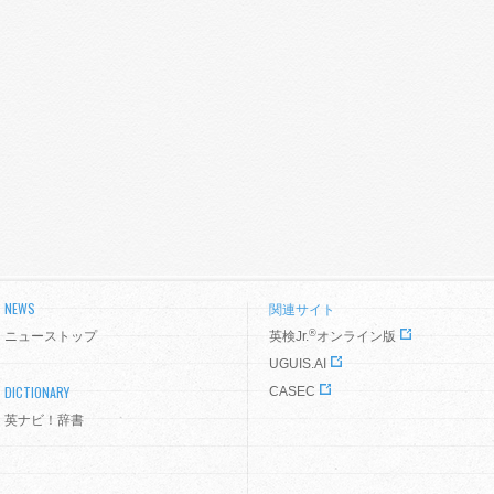
NEWS
関連サイト
®
ニューストップ
英検Jr.
オンライン版
UGUIS.AI
DICTIONARY
CASEC
英ナビ！辞書