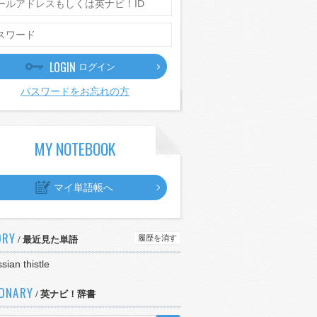
LOGIN
ログイン
パスワードをお忘れの方
MY NOTEBOOK
マイ単語帳へ
ORY
履歴を消す
/ 最近見た単語
sian thistle
IONARY
/ 英ナビ！辞書