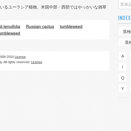
いるユーラシア植物。米国中部・西部ではやっかいな雑草
INDEX
li tenuifolia
Russian cactus
tumbleweed
英検
tumbleweed
英
A
09-2010
License
. All rights reserved.
License
I
Q
Y