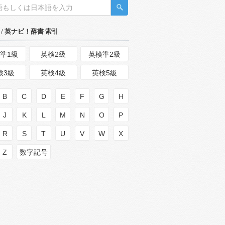
/ 英ナビ！辞書 索引
準1級
英検2級
英検準2級
検3級
英検4級
英検5級
B
C
D
E
F
G
H
J
K
L
M
N
O
P
R
S
T
U
V
W
X
Z
数字記号