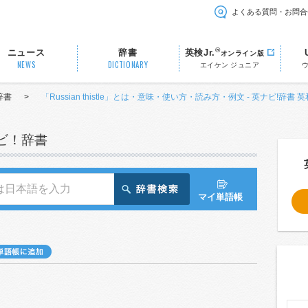
よくある質問・お問合
®
ニュース
辞書
英検Jr.
オンライン版
NEWS
DICTIONARY
エイケン ジュニア
辞書
>
「Russian thistle」とは・意味・使い方・読み方・例文 - 英ナビ!辞書 
ナビ！辞書
マイ単語帳