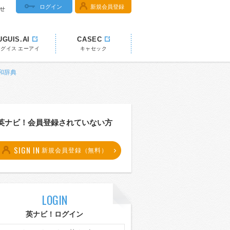
ログイン
新規会員登録
せ
UGUIS.AI
CASEC
ウグイス エーアイ
キャセック
英和辞典
英ナビ！会員登録されていない方
SIGN IN
新規会員登録（無料）
LOGIN
英ナビ！ログイン