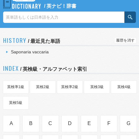
/
英ナビ！辞書
HISTORY
履歴を消す
/
最近見た単語
Saponaria vaccaria
INDEX
/ 英検級・アルファベット索引
英検準1級
英検2級
英検準2級
英検3級
英検4級
英検5級
A
B
C
D
E
F
G