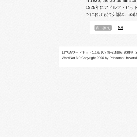
in 1925; the SS administe
1925年にアドルフ・ヒ
ツにおける治安部隊。SS
SS
言い換え
日本語ワードネット1.1版
(C) 情報通信研究機構, 20
WordNet 3.0 Copyright 2006 by Princeton University