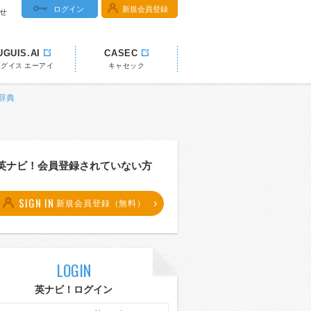
ログイン
新規会員登録
せ
UGUIS.AI
CASEC
ウグイス エーアイ
キャセック
和辞典
英ナビ！会員登録されていない方
SIGN IN
新規会員登録（無料）
LOGIN
英ナビ！ログイン