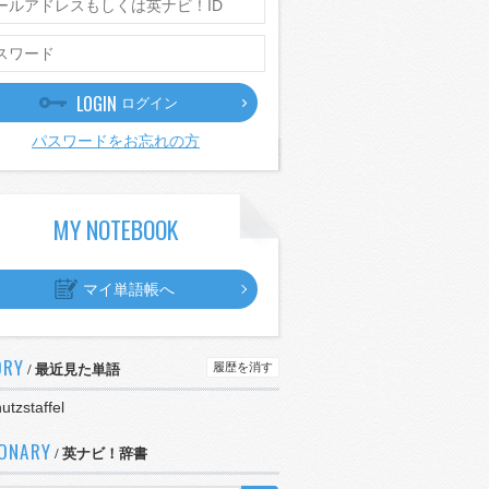
LOGIN
ログイン
パスワードをお忘れの方
MY NOTEBOOK
マイ単語帳へ
ORY
履歴を消す
/ 最近見た単語
utzstaffel
IONARY
/ 英ナビ！辞書