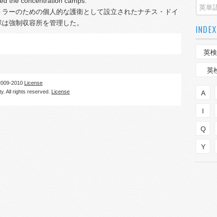
red the concentration camps.
ットラーのための個人的な護衛として設立されたナチス・ドイ
隊は強制収容所を管理した。
INDEX
英検
英
09-2010
License
. All rights reserved.
License
A
I
Q
Y