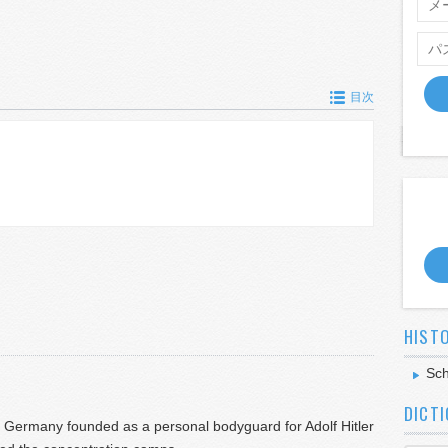
目次
HIST
Sch
DICT
zi Germany founded as a personal bodyguard for Adolf Hitler