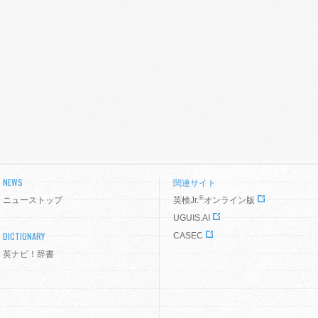
NEWS
関連サイト
®
ニューストップ
英検Jr.
オンライン版
UGUIS.AI
DICTIONARY
CASEC
英ナビ！辞書