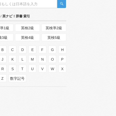
/ 英ナビ！辞書 索引
準1級
英検2級
英検準2級
検3級
英検4級
英検5級
B
C
D
E
F
G
H
J
K
L
M
N
O
P
R
S
T
U
V
W
X
Z
数字記号