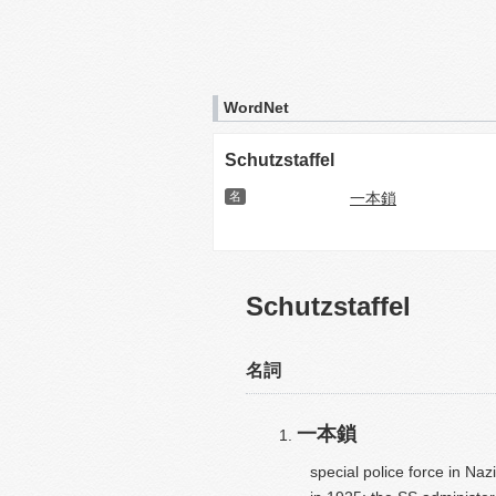
WordNet
Schutzstaffel
名
一本鎖
Schutzstaffel
名詞
一本鎖
special police force in Na