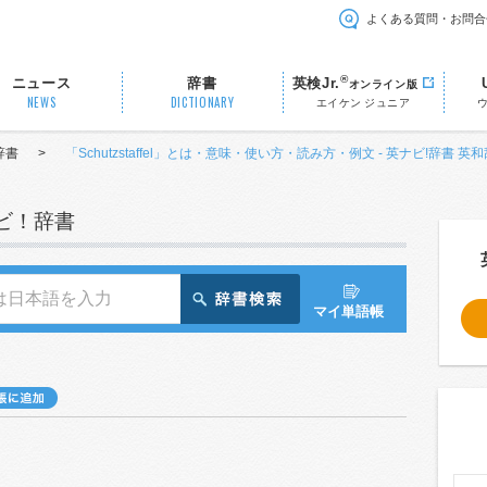
よくある質問・お問合
®
ニュース
辞書
英検Jr.
オンライン版
NEWS
DICTIONARY
エイケン ジュニア
辞書
>
「Schutzstaffel」とは・意味・使い方・読み方・例文 - 英ナビ!辞書 英
ナビ！辞書
マイ単語帳