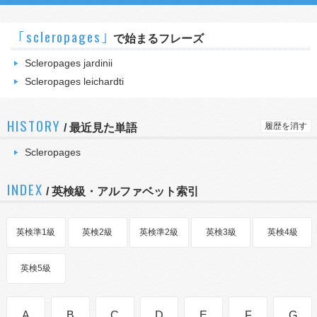
｢scleropages｣
で始まるフレーズ
Scleropages jardinii
Scleropages leichardti
HISTORY
履歴を消す
/
最近見た単語
Scleropages
INDEX
/ 英検級・アルファベット索引
英検準1級
英検2級
英検準2級
英検3級
英検4級
英検5級
A
B
C
D
E
F
G