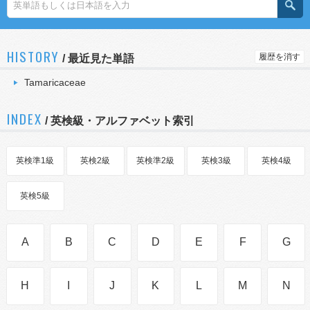
HISTORY
履歴を消す
/
最近見た単語
Tamaricaceae
INDEX
/ 英検級・アルファベット索引
英検準1級
英検2級
英検準2級
英検3級
英検4級
英検5級
A
B
C
D
E
F
G
H
I
J
K
L
M
N