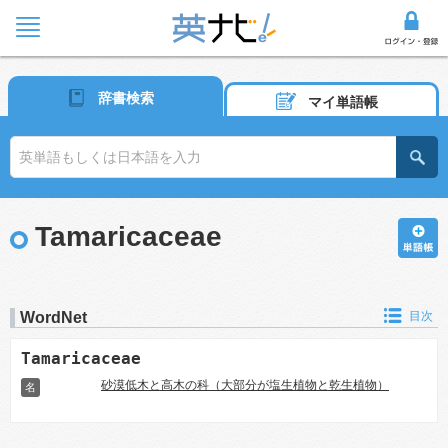
辞書検索
マイ単語帳
Tamaricaceae
WordNet
目次
Tamaricaceae
砂漠低木と高木の科（大部分が塩生植物と乾生植物）
名