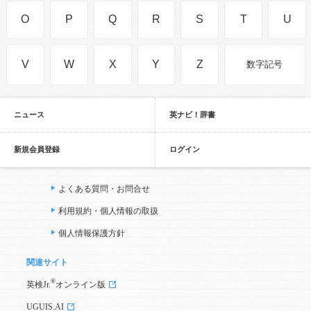
O
P
Q
R
S
T
U
V
W
X
Y
Z
数字記号
ニュース
英ナビ！辞書
新規会員登録
ログイン
よくある質問・お問合せ
利用規約・個人情報の取扱
個人情報保護方針
関連サイト
®
英検Jr.
オンライン版
UGUIS.AI