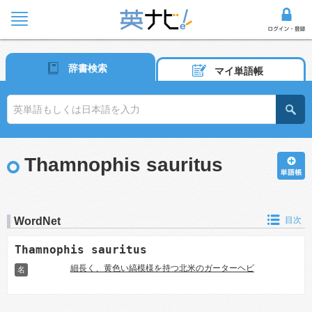
辞書検索
マイ単語帳
Thamnophis sauritus
WordNet
目次
Thamnophis sauritus
細長く、黄色い縞模様を持つ北米のガーターヘビ
名