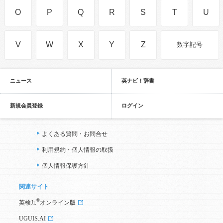
O
P
Q
R
S
T
U
V
W
X
Y
Z
数字記号
ニュース
英ナビ！辞書
新規会員登録
ログイン
よくある質問・お問合せ
利用規約・個人情報の取扱
個人情報保護方針
関連サイト
®
英検Jr.
オンライン版
UGUIS.AI