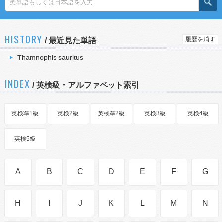
HISTORY
履歴を消す
/
最近見た単語
Thamnophis sauritus
INDEX
/ 英検級・アルファベット索引
英検準1級
英検2級
英検準2級
英検3級
英検4級
英検5級
A
B
C
D
E
F
G
H
I
J
K
L
M
N