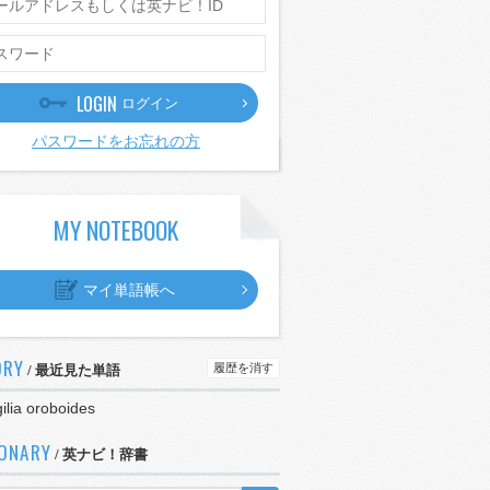
LOGIN
ログイン
パスワードをお忘れの方
MY NOTEBOOK
マイ単語帳へ
ORY
履歴を消す
/ 最近見た単語
gilia oroboides
IONARY
/ 英ナビ！辞書