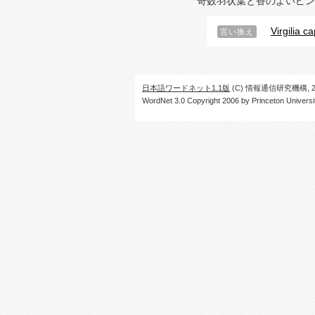
奇数羽状葉と香のよいピン
Virgilia c
言い換え
日本語ワードネット1.1版
(C) 情報通信研究機構, 20
WordNet 3.0 Copyright 2006 by Princeton University