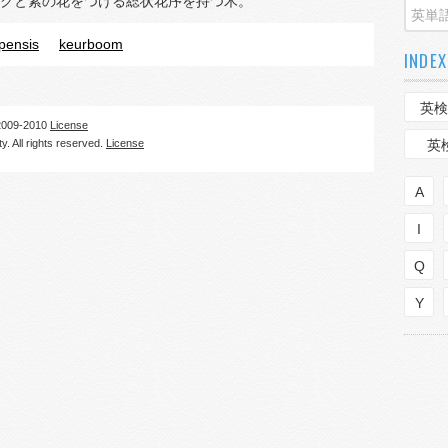
クと紫の花をつける総状花序を持つ木。
apensis
keurboom
INDEX
英検
09-2010
License
. All rights reserved.
License
英
A
I
Q
Y