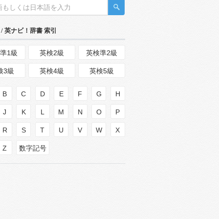
/ 英ナビ！辞書 索引
準1級
英検2級
英検準2級
検3級
英検4級
英検5級
B
C
D
E
F
G
H
J
K
L
M
N
O
P
R
S
T
U
V
W
X
Z
数字記号