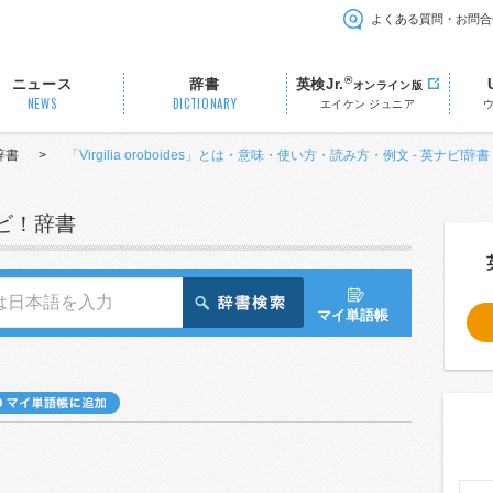
よくある質問・お問合
®
ニュース
辞書
英検Jr.
オンライン版
NEWS
DICTIONARY
エイケン ジュニア
辞書
>
「Virgilia oroboides」とは・意味・使い方・読み方・例文 - 英ナビ!辞
ナビ！辞書
マイ単語帳