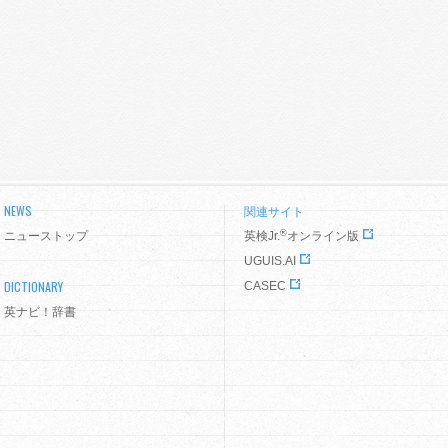
NEWS
関連サイト
®
ニューストップ
英検Jr.
オンライン版
UGUIS.AI
DICTIONARY
CASEC
英ナビ！辞書