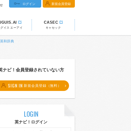
ログイン
新規会員登録
せ
UGUIS.AI
CASEC
ウグイス エーアイ
キャセック
書 英和辞典
英ナビ！会員登録されていない方
SIGN IN
新規会員登録（無料）
LOGIN
英ナビ！ログイン